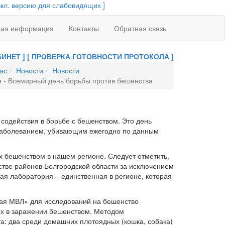
вкл. версию для слабовидящих ]
ная информация
Контакты
Обратная связь
ИНЕТ ]
[ ПРОВЕРКА ГОТОВНОСТИ ПРОТОКОЛА ]
ас
Новости
Новости
я - Всемирный день борьбы против бешенства
содействия в борьбе с бешенством. Это день
 заболеванием, убивающим ежегодно по данным
х бешенством в нашем регионе. Следует отметить,
стве районов Белгородской области за исключением
ая лаборатория – единственная в регионе, которая
кая МВЛ» для исследований на бешенство
ых в заражении бешенством. Методом
: два среди домашних плотоядных (кошка, собака)