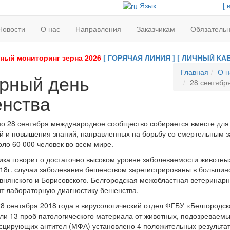
Язык
[ 
Новости
О нас
Направления
Заказчикам
Обязатель
ный мониторинг зерна 2026
[ ГОРЯЧАЯ ЛИНИЯ ]
[ ЛИЧНЫЙ КАБ
Главная
О н
ирный день
28 сентябр
енства
о 28 сентября международное сообщество собирается вместе для 
й и повышения знаний, направленных на борьбу со смертельным
ло 60 000 человек во всем мире.
ика говорит о достаточно высоком уровне заболеваемости животны
018г. случаи заболевания бешенством зарегистрированы в большин
Ивнянского и Борисовского. Белгородская межобластная ветеринарн
т лабораторную диагностику бешенства.
28 сентября 2018 года в вирусологический отдел ФГБУ «Белгородс
ли 13 проб патологического материала от животных, подозреваем
цирующих антител (МФА) установлено 4 положительных результата