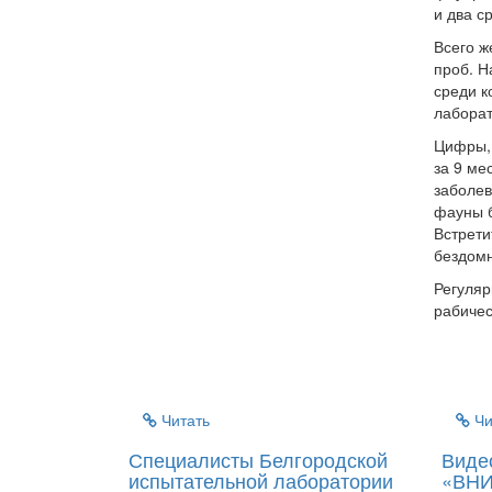
и два с
Всего ж
проб. Н
среди к
лаборат
Цифры, 
за 9 ме
заболев
фауны б
Встрети
бездом
Регуляр
рабичес
Читать
Чи
Специалисты Белгородской
Виде
испытательной лаборатории
«ВНИ