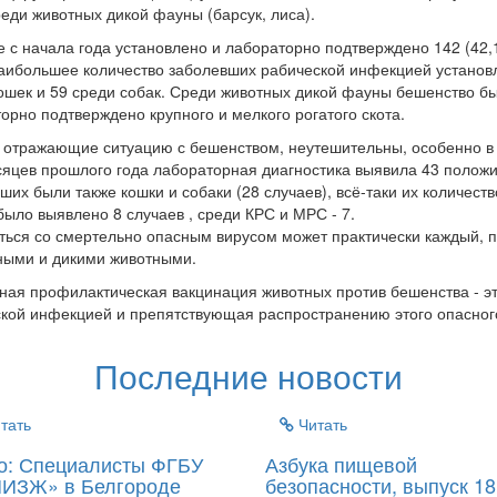
реди животных дикой фауны (барсук, лиса).
е с начала года установлено и лабораторно подтверждено 142 (42
аибольшее количество заболевших рабической инфекцией установл
ошек и 59 среди собак. Среди животных дикой фауны бешенство бы
орно подтверждено крупного и мелкого рогатого скота.
отражающие ситуацию с бешенством, неутешительны, особенно в 
сяцев прошлого года лабораторная диагностика выявила 43 положи
ших были также кошки и собаки (28 случаев), всё-таки их количест
ыло выявлено 8 случаев , среди КРС и МРС - 7.
ться со смертельно опасным вирусом может практически каждый, п
ными и дикими животными.
ная профилактическая вакцинация животных против бешенства - эт
кой инфекцией и препятствующая распространению этого опасног
Последние новости
тать
Читать
о: Специалисты ФГБУ
Азбука пищевой
ИЗЖ» в Белгороде
безопасности, выпуск 18