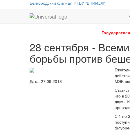
Белгородский филиал ФГБУ "ВНИИЗЖ"
Universal
-
go
Государствен
to
28 сентября - Всем
homepage
борьбы против беш
Ежегодн
действи
МЭБ око
Дата: 27.09.2018
Статист
что в 2
двух - 
проводи
С 1 по 
поступи
флуорес