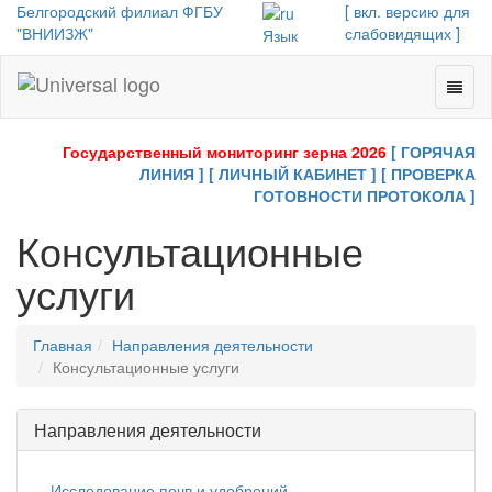
Белгородский филиал ФГБУ
[ вкл. версию для
"ВНИИЗЖ"
слабовидящих ]
Язык
Toggl
Universal
naviga
-
go
Государственный мониторинг зерна 2026
[ ГОРЯЧАЯ
to
ЛИНИЯ ]
[ ЛИЧНЫЙ КАБИНЕТ ]
[ ПРОВЕРКА
homepage
ГОТОВНОСТИ ПРОТОКОЛА ]
Консультационные
услуги
Главная
Направления деятельности
Консультационные услуги
Направления деятельности
Исследование почв и удобрений