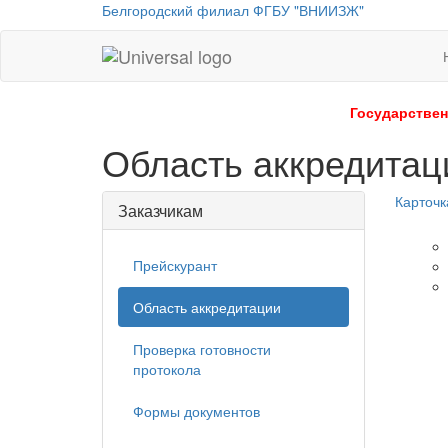
Белгородский филиал ФГБУ "ВНИИЗЖ"
Universal
-
go
Государствен
to
Область аккредитац
homepage
Карточк
Заказчикам
Прейскурант
Область аккредитации
Проверка готовности
протокола
Формы документов