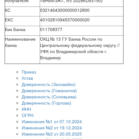
получателя
«ВНИИЗЖ», л/с 20286U93150)
КС
03214643000000012800
ЕКС
40102810945370000020
Бик Банка
011708377
Наименование
ОКЦ № 13 ГУ Банка России по
банка
Центральному федеральному округу //
УФК по Владимирской области г.
Владимир
Приказ
Устав
Доверенность (Заховайко)
Доверенность (Гоманилов)
Доверенность (Соловьева)
Доверенность (Горлова)
ИНН
ОГРН
Изменения №1 от 07.10.2024
Изменения №2 от 19.12.2024
Изменения №3 от 20.05.2025