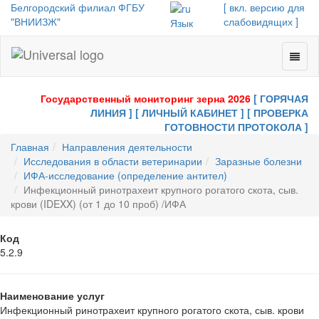
Белгородский филиал ФГБУ
[ вкл. версию для
"ВНИИЗЖ"
слабовидящих ]
Язык
Toggl
Universal
naviga
-
go
Государственный мониторинг зерна 2026
[ ГОРЯЧАЯ
to
ЛИНИЯ ]
[ ЛИЧНЫЙ КАБИНЕТ ]
[ ПРОВЕРКА
homepage
ГОТОВНОСТИ ПРОТОКОЛА ]
Главная
Направления деятельности
Исследования в области ветеринарии
Заразные болезни
ИФА-исследование (определение антител)
Инфекционный ринотрахеит крупного рогатого скота, сыв.
крови (IDEXX) (от 1 до 10 проб) /ИФА
Код
5.2.9
Наименование услуг
Инфекционный ринотрахеит крупного рогатого скота, сыв. крови