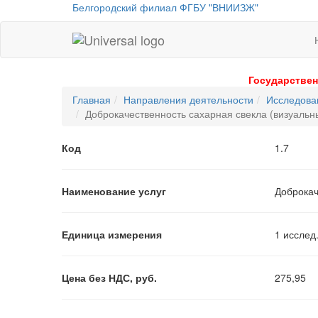
Белгородский филиал ФГБУ "ВНИИЗЖ"
Universal
-
go
Государствен
to
Главная
Направления деятельности
Исследова
homepage
Доброкачественность сахарная свекла (визуальн
Код
1.7
Наименование услуг
Доброкач
Единица измерения
1 исслед
Цена без НДС, руб.
275,95