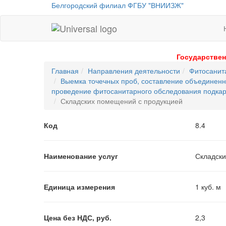
Белгородский филиал ФГБУ "ВНИИЗЖ"
Universal
-
go
Государствен
to
Главная
Направления деятельности
Фитосанит
homepage
Выемка точечных проб, составление объединенн
проведение фитосанитарного обследования подка
Складских помещений с продукцией
Код
8.4
Наименование услуг
Складски
Единица измерения
1 куб. м
Цена без НДС, руб.
2,3