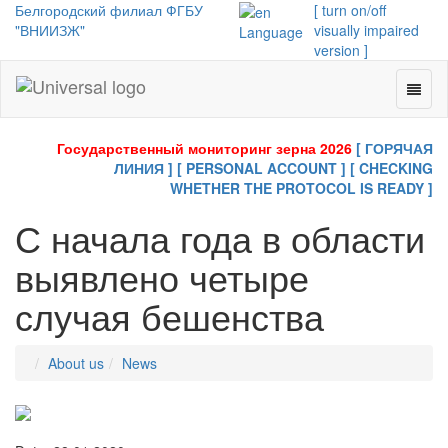
Белгородский филиал ФГБУ
[ turn on/off
"ВНИИЗЖ"
visually impaired
Language
version ]
Toggl
Universal
naviga
-
go
Государственный мониторинг зерна 2026
[ ГОРЯЧАЯ
to
ЛИНИЯ ]
[ PERSONAL ACCOUNT ]
[ CHECKING
homepage
WHETHER THE PROTOCOL IS READY ]
С начала года в области
выявлено четыре
случая бешенства
About us
News