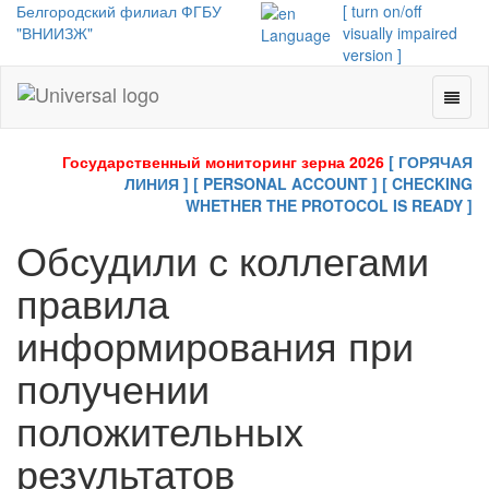
Белгородский филиал ФГБУ
[ turn on/off
"ВНИИЗЖ"
visually impaired
Language
version ]
Toggl
Universal
naviga
-
go
Государственный мониторинг зерна 2026
[ ГОРЯЧАЯ
to
ЛИНИЯ ]
[ PERSONAL ACCOUNT ]
[ CHECKING
homepage
WHETHER THE PROTOCOL IS READY ]
Обсудили с коллегами
правила
информирования при
получении
положительных
результатов