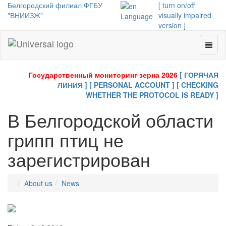
Белгородский филиал ФГБУ
[ turn on/off
"ВНИИЗЖ"
visually impaired
Language
version ]
Toggl
Universal
naviga
-
go
Государственный мониторинг зерна 2026
[ ГОРЯЧАЯ
to
ЛИНИЯ ]
[ PERSONAL ACCOUNT ]
[ CHECKING
homepage
WHETHER THE PROTOCOL IS READY ]
В Белгородской области
грипп птиц не
зарегистрирован
About us
News