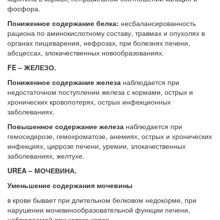
фосфора.
Пониженное содержание белка:
несбалансированность
рациона по аминокислотному составу, травмах и опухолях в
органах пищеварения, нефрозах, при болезнях печени,
абсцессах, злокачественных новообразованиях.
FE – ЖЕЛЕЗО.
Пониженное содержание железа
наблюдается при
недостаточном поступлении железа с кормами, острых и
хронических кровопотерях, острых инфекционных
заболеваниях.
Повышенное содержание железа
наблюдается при
гемосидерозе, гемохроматозе, анемиях, острых и хронических
инфекциях, циррозе печени, уремии, злокачественных
заболеваниях, желтухе.
UREA – МОЧЕВИНА.
Уменьшение содержания мочевины
в крови бывает при длительном белковом недокорме, при
нарушении мочевинообразовательной функции печени,
наблюдаемой при кетозе коров.