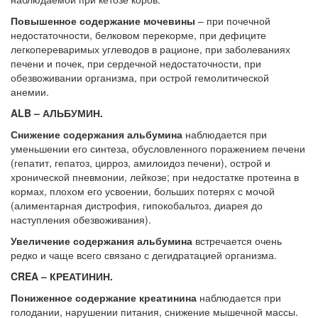
Повышенное содержание мочевины
– при почечной
недостаточности, белковом перекорме, при дефиците
легкопереваримых углеводов в рационе, при заболеваниях
печени и почек, при сердечной недостаточности, при
обезвоживании организма, при острой гемолитической
анемии.
ALB – АЛЬБУМИН.
Снижение содержания альбумина
наблюдается при
уменьшении его синтеза, обусловленного поражением печени
(гепатит, гепатоз, цирроз, амилоидоз печени), острой и
хронической пневмонии, лейкозе; при недостатке протеина в
кормах, плохом его усвоении, больших потерях с мочой
(алиментарная дистрофия, гипокобальтоз, диарея до
наступления обезвоживания).
Увеличение содержания альбумина
встречается очень
редко и чаще всего связано с дегидратацией организма.
CREA – КРЕАТИНИН.
Пониженное содержание креатинина
наблюдается при
голодании, нарушении питания, снижение мышечной массы.