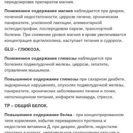
передозировке препаратов магния.
Пониженное содержание магния
наблюдается при диареи,
почечной недостаточности, циррозе печени, хроническом
панкреатите, усиленной лактации, алиментарной
остеодистрофии, послеродовом парезе, транспортной
болезни. При снижении уровня магния в крови увеличивается
концентрация ацетилхолина, наступает тетания и судороги.
GLU – ГЛЮКОЗА.
Пониженное содержание глюкозы
наблюдается при
болезнях поджелудочной железы, циррозе, гепатите,
отравлении мышьяком.
Повышенное содержание глюкозы
при сахарном диабете,
эндокринных нарушениях, опухолях поджелудочной железы,
панкреатите, хронических заболеваниях печени и почек,
неполноценном питании, инфаркте миокарда, стрессе.
TP – ОБЩИЙ БЕЛОК.
Повышенное содержание белка
- при концентрированном
типе кормления, избытке переваримого протеина и
недостатке витамина Д, при диареи, диабете, недостатке
каротина в кормах, неправильном соотношении кальция и