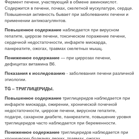
Фермент печени, участвующий в обмене аминокислот.
Содержится в печени, почках, скелетной мускулатуре, сердце.
Повышенная активность бывает при заболеваниях печени и
применении антикоагулянтов.
Повышенное содержание
наблюдается при вирусном
гепатите, циррозе печени, токсическом поражение печени,
сердечной недостаточности, инфаркте миокарда,
панкреатите, ожогах, травмах скелетных мышц.
Пониженное содержание
— при циррозах печени,
дефицитах витамина В6.
Показания к исследованию
- заболевания печени различной
этиологии.
TG – ТРИГЛИЦЕРИДЫ.
Повышенное содержание
триглицеридов наблюдается при
инфаркте миокарда, ожирении, хронической почечной
недостаточности, циррозе печени, вирусном гепатите,
подагре, сахарном диабете, панкреатите, повышение уровня
триглицеридов часто наблюдается при беременности.
Пониженное содержание
триглицеридов наблюдается при
хронических болезнях легких, травмах, ожогах,