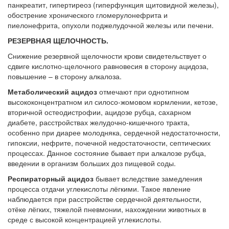
панкреатит, гипертиреоз (гиперфункция щитовидной железы),
обострение хронического гломерулонефрита и
пиелонефрита, опухоли поджелудочной железы или печени.
РЕЗЕРВНАЯ ЩЕЛОЧНОСТЬ.
Снижение резервной щелочности крови свидетельствует о
сдвиге кислотно-щелочного равновесия в сторону ацидоза,
повышение – в сторону алкалоза.
Метаболический ацидоз
отмечают при однотипном
высококонцентратном ил силосо-жомовом кормлении, кетозе,
вторичной остеодистрофии, ацидозе рубца, сахарном
диабете, расстройствах желудочно-кишечного тракта,
особенно при диарее молодняка, сердечной недостаточности,
гипоксии, нефрите, почечной недостаточности, септических
процессах. Данное состояние бывает при алкалозе рубца,
введении в организм больших доз пищевой соды.
Респираторный ацидоз
бывает вследствие замедления
процесса отдачи углекислоты лёгкими. Такое явление
наблюдается при расстройстве сердечной деятельности,
отёке лёгких, тяжелой пневмонии, нахождении животных в
среде с высокой концентрацией углекислоты.