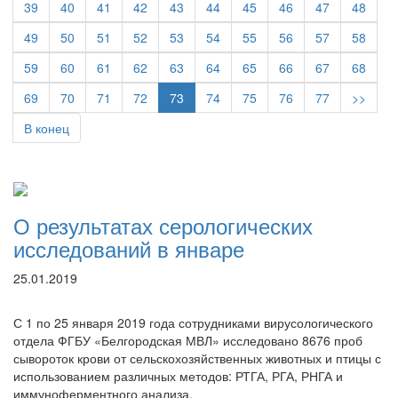
39
40
41
42
43
44
45
46
47
48
49
50
51
52
53
54
55
56
57
58
59
60
61
62
63
64
65
66
67
68
69
70
71
72
73
74
75
76
77
>>
В конец
О результатах серологических
исследований в январе
25.01.2019
С 1 по 25 января 2019 года сотрудниками вирусологического
отдела ФГБУ «Белгородская МВЛ» исследовано 8676 проб
сывороток крови от сельскохозяйственных животных и птицы с
использованием различных методов: РТГА, РГА, РНГА и
иммуноферментного анализа.