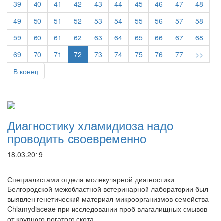
39
40
41
42
43
44
45
46
47
48
49
50
51
52
53
54
55
56
57
58
59
60
61
62
63
64
65
66
67
68
69
70
71
72
73
74
75
76
77
>>
В конец
Диагностику хламидиоза надо
проводить своевременно
18.03.2019
Специалистами отдела молекулярной диагностики
Белгородской межобластной ветеринарной лаборатории был
выявлен генетический материал микроорганизмов семейства
Chlamydiaceae при исследовании проб влагалищных смывов
от крупного рогатого скота.