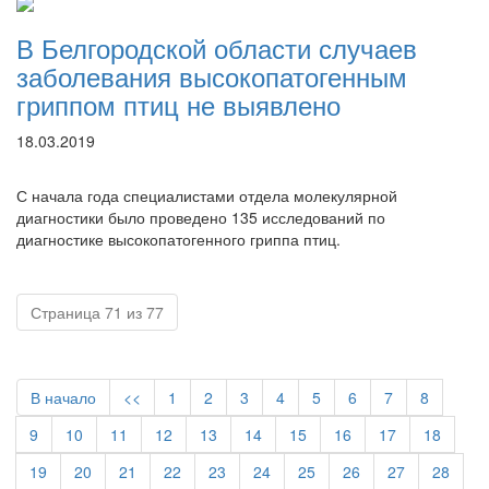
В Белгородской области случаев
заболевания высокопатогенным
гриппом птиц не выявлено
18.03.2019
С начала года специалистами отдела молекулярной
диагностики было проведено 135 исследований по
диагностике высокопатогенного гриппа птиц.
Страница 71 из 77
В начало
<<
1
2
3
4
5
6
7
8
9
10
11
12
13
14
15
16
17
18
19
20
21
22
23
24
25
26
27
28