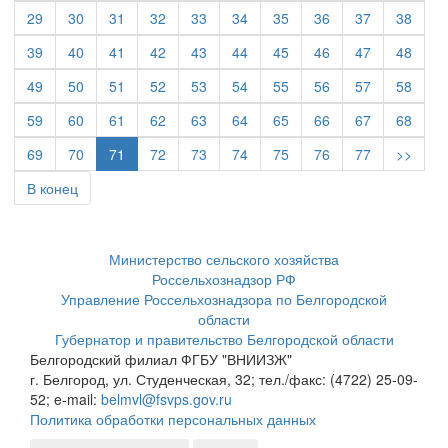
29
30
31
32
33
34
35
36
37
38
39
40
41
42
43
44
45
46
47
48
49
50
51
52
53
54
55
56
57
58
59
60
61
62
63
64
65
66
67
68
69
70
71
72
73
74
75
76
77
>>
В конец
Министерство сельского хозяйства
Россельхознадзор РФ
Управление Россельхознадзора по Белгородской
области
Губернатор и правительство Белгородской области
Белгородский филиал ФГБУ "ВНИИЗЖ"
г. Белгород, ул. Студенческая, 32; тел./факс: (4722) 25-09-
52; e-mail:
belmvl@fsvps.gov.ru
Политика обработки персональных данных