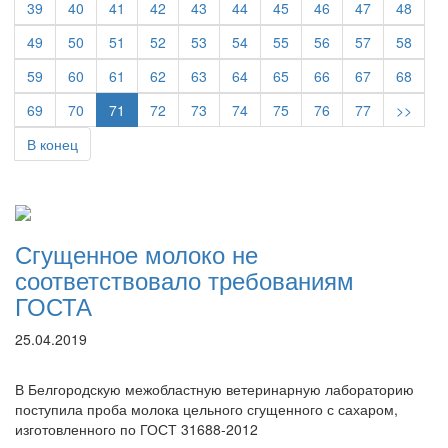
39
40
41
42
43
44
45
46
47
48
49
50
51
52
53
54
55
56
57
58
59
60
61
62
63
64
65
66
67
68
69
70
71
72
73
74
75
76
77
>>
В конец
Сгущенное молоко не
соответствовало требованиям
ГОСТА
25.04.2019
В Белгородскую межобластную ветеринарную лабораторию
поступила проба молока цельного сгущенного с сахаром,
изготовленного по ГОСТ 31688-2012