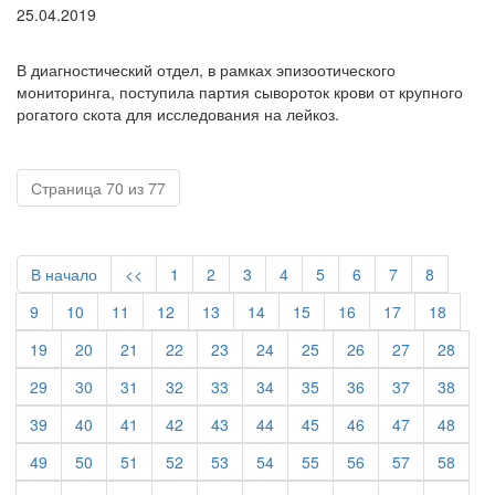
25.04.2019
В диагностический отдел, в рамках эпизоотического
мониторинга, поступила партия сывороток крови от крупного
рогатого скота для исследования на лейкоз.
Страница 70 из 77
В начало
<<
1
2
3
4
5
6
7
8
9
10
11
12
13
14
15
16
17
18
19
20
21
22
23
24
25
26
27
28
29
30
31
32
33
34
35
36
37
38
39
40
41
42
43
44
45
46
47
48
49
50
51
52
53
54
55
56
57
58