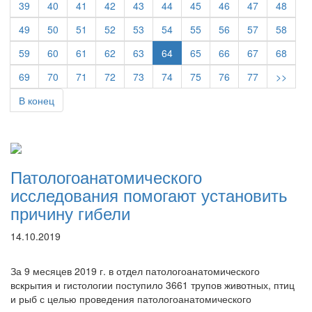
39
40
41
42
43
44
45
46
47
48
49
50
51
52
53
54
55
56
57
58
59
60
61
62
63
64
65
66
67
68
69
70
71
72
73
74
75
76
77
>>
В конец
Патологоанатомического
исследования помогают установить
причину гибели
14.10.2019
За 9 месяцев 2019 г. в отдел патологоанатомического
вскрытия и гистологии поступило 3661 трупов животных, птиц
и рыб с целью проведения патологоанатомического