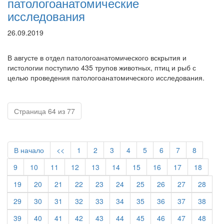
патологоанатомические
исследования
26.09.2019
В августе в отдел патологоанатомического вскрытия и
гистологии поступило 435 трупов животных, птиц и рыб с
целью проведения патологоанатомического исследования.
Страница 64 из 77
В начало
<<
1
2
3
4
5
6
7
8
9
10
11
12
13
14
15
16
17
18
19
20
21
22
23
24
25
26
27
28
29
30
31
32
33
34
35
36
37
38
39
40
41
42
43
44
45
46
47
48