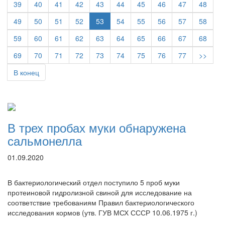
39
40
41
42
43
44
45
46
47
48
49
50
51
52
53
54
55
56
57
58
59
60
61
62
63
64
65
66
67
68
69
70
71
72
73
74
75
76
77
>>
В конец
В трех пробах муки обнаружена
сальмонелла
01.09.2020
В бактериологический отдел поступило 5 проб муки
протеиновой гидролизной свиной для исследование на
соответствие требованиям Правил бактериологического
исследования кормов (утв. ГУВ МСХ СССР 10.06.1975 г.)