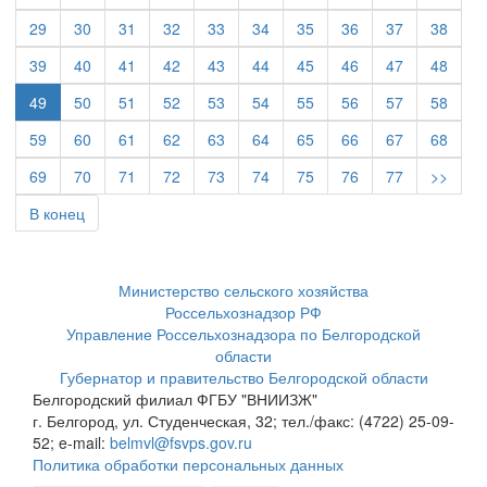
29
30
31
32
33
34
35
36
37
38
39
40
41
42
43
44
45
46
47
48
49
50
51
52
53
54
55
56
57
58
59
60
61
62
63
64
65
66
67
68
69
70
71
72
73
74
75
76
77
>>
В конец
Министерство сельского хозяйства
Россельхознадзор РФ
Управление Россельхознадзора по Белгородской
области
Губернатор и правительство Белгородской области
Белгородский филиал ФГБУ "ВНИИЗЖ"
г. Белгород, ул. Студенческая, 32; тел./факс: (4722) 25-09-
52; e-mail:
belmvl@fsvps.gov.ru
Политика обработки персональных данных