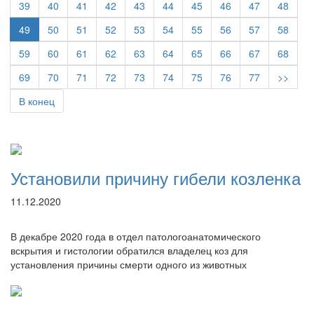
39
40
41
42
43
44
45
46
47
48
49
50
51
52
53
54
55
56
57
58
59
60
61
62
63
64
65
66
67
68
69
70
71
72
73
74
75
76
77
>>
В конец
Установили причину гибели козленка
11.12.2020
В декабре 2020 года в отдел патологоанатомического
вскрытия и гистологии обратился владелец коз для
установления причины смерти одного из животных