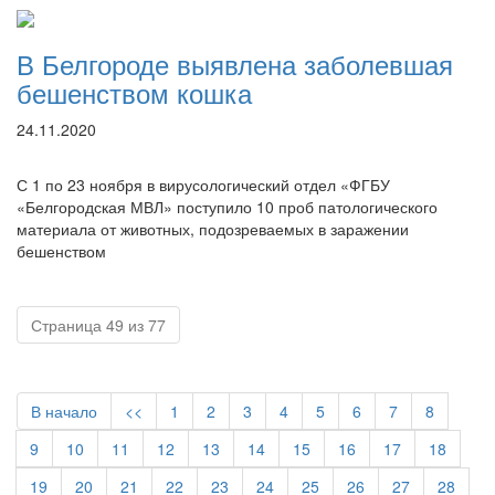
В Белгороде выявлена заболевшая
бешенством кошка
24.11.2020
С 1 по 23 ноября в вирусологический отдел «ФГБУ
«Белгородская МВЛ» поступило 10 проб патологического
материала от животных, подозреваемых в заражении
бешенством
Страница 49 из 77
В начало
<<
1
2
3
4
5
6
7
8
9
10
11
12
13
14
15
16
17
18
19
20
21
22
23
24
25
26
27
28