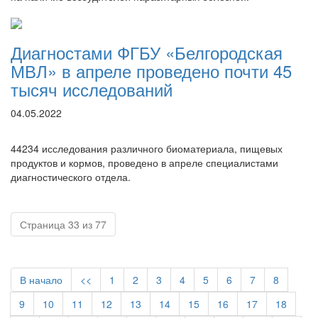
Диагностами ФГБУ «Белгородская
МВЛ» в апреле проведено почти 45
тысяч исследований
04.05.2022
44234 исследования различного биоматериала, пищевых
продуктов и кормов, проведено в апреле специалистами
диагностического отдела.
Страница 33 из 77
В начало
<<
1
2
3
4
5
6
7
8
9
10
11
12
13
14
15
16
17
18