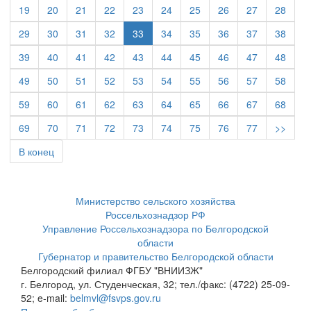
19
20
21
22
23
24
25
26
27
28
29
30
31
32
33
34
35
36
37
38
39
40
41
42
43
44
45
46
47
48
49
50
51
52
53
54
55
56
57
58
59
60
61
62
63
64
65
66
67
68
69
70
71
72
73
74
75
76
77
>>
В конец
Министерство сельского хозяйства
Россельхознадзор РФ
Управление Россельхознадзора по Белгородской
области
Губернатор и правительство Белгородской области
Белгородский филиал ФГБУ "ВНИИЗЖ"
г. Белгород, ул. Студенческая, 32; тел./факс: (4722) 25-09-
52; e-mail:
belmvl@fsvps.gov.ru