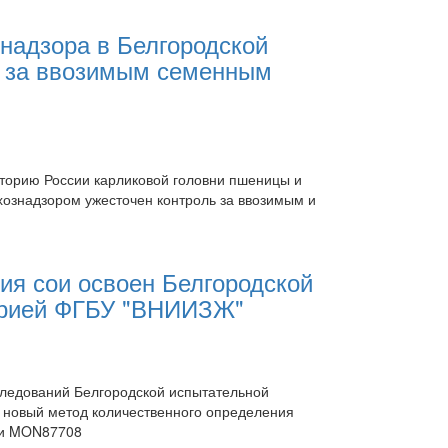
надзора в Белгородской
ь за ввозимым семенным
иторию России карликовой головни пшеницы и
хознадзором ужесточен контроль за ввозимым и
ия сои освоен Белгородской
орией ФГБУ "ВНИИЗЖ"
ледований Белгородской испытательной
новый метод количественного определения
ои MON87708