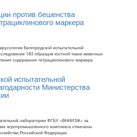
ции против бешенства
трациклинового маркера
вирусологии Белгородской испытательной
ледование 183 образцов костной ткани животных
еления содержания тетрациклинового маркера
кой испытательной
агодарности Министерства
сии
тательной лаборатории ФГБУ «ВНИИЗЖ» за
теме агропромышленного комплекса отмечены
хозяйства Российской Федерации