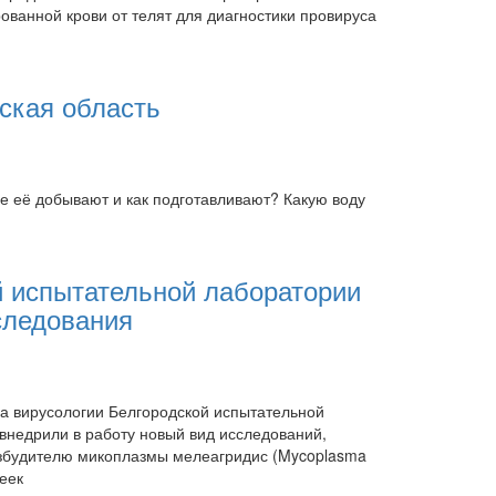
ванной крови от телят для диагностики провируса
ская область
де её добывают и как подготавливают? Какую воду
й испытательной лаборатории
следования
ла вирусологии Белгородской испытательной
недрили в работу новый вид исследований,
озбудителю микоплазмы мелеагридис (Mycoplasma
деек