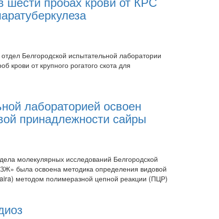
в шести пробах крови от КРС
паратуберкулеза
 отдел Белгородской испытательной лаборатории
 крови от крупного рогатого скота для
ьной лабораторией освоен
вой принадлежности сайры
тдела молекулярных исследований Белгородской
ЗЖ» была освоена методика определения видовой
aira) методом полимеразной цепной реакции (ПЦР)
диоз