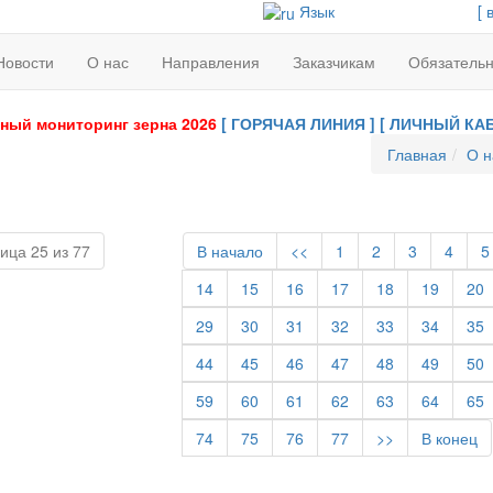
Язык
[ 
Новости
О нас
Направления
Заказчикам
Обязатель
ный мониторинг зерна 2026
[ ГОРЯЧАЯ ЛИНИЯ ]
[ ЛИЧНЫЙ КАБ
Главная
О н
ица 25 из 77
В начало
<<
1
2
3
4
5
14
15
16
17
18
19
20
29
30
31
32
33
34
35
44
45
46
47
48
49
50
59
60
61
62
63
64
65
74
75
76
77
>>
В конец