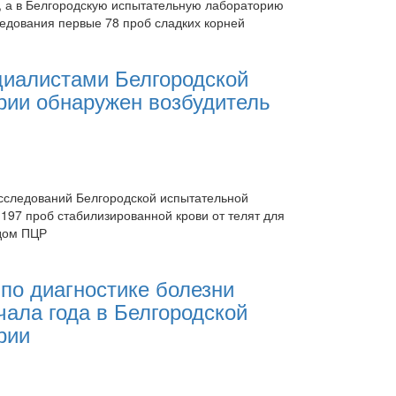
, а в Белгородскую испытательную лабораторию
едования первые 78 проб сладких корней
циалистами Белгородской
рии обнаружен возбудитель
сследований Белгородской испытательной
97 проб стабилизированной крови от телят для
одом ПЦР
по диагностике болезни
чала года в Белгородской
рии