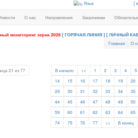
Язык
[ 
Новости
О нас
Направления
Заказчикам
Обязатель
ный мониторинг зерна 2026
[ ГОРЯЧАЯ ЛИНИЯ ]
[ ЛИЧНЫЙ КАБ
Главная
О н
ица 21 из 77
В начало
<<
1
2
3
4
5
14
15
16
17
18
19
20
29
30
31
32
33
34
35
44
45
46
47
48
49
50
59
60
61
62
63
64
65
74
75
76
77
>>
В конец