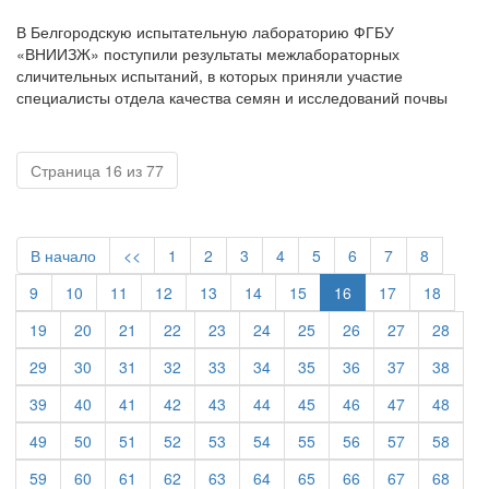
В Белгородскую испытательную лабораторию ФГБУ
«ВНИИЗЖ» поступили результаты межлабораторных
сличительных испытаний, в которых приняли участие
специалисты отдела качества семян и исследований почвы
Страница 16 из 77
В начало
<<
1
2
3
4
5
6
7
8
9
10
11
12
13
14
15
16
17
18
19
20
21
22
23
24
25
26
27
28
29
30
31
32
33
34
35
36
37
38
39
40
41
42
43
44
45
46
47
48
49
50
51
52
53
54
55
56
57
58
59
60
61
62
63
64
65
66
67
68