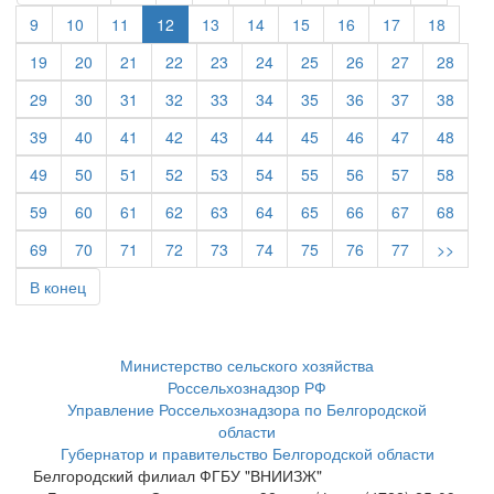
9
10
11
12
13
14
15
16
17
18
19
20
21
22
23
24
25
26
27
28
29
30
31
32
33
34
35
36
37
38
39
40
41
42
43
44
45
46
47
48
49
50
51
52
53
54
55
56
57
58
59
60
61
62
63
64
65
66
67
68
69
70
71
72
73
74
75
76
77
>>
В конец
Министерство сельского хозяйства
Россельхознадзор РФ
Управление Россельхознадзора по Белгородской
области
Губернатор и правительство Белгородской области
Белгородский филиал ФГБУ "ВНИИЗЖ"