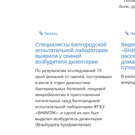
Попав в
боли, у
Читать
Чи
Специалисты Белгородской
Виде
испытательной лаборатории
«ВНИ
выявили у свиней
расск
возбудителя дизентерии
дома
путе
По результатам исследований 15
В разг
проб фекалий от свиней, поступивших
вперед
в июле в отдел диагностики
бактериальных болезней, пищевой
микробиологии и приготовлении
питательных сред Белгородской
испытательной лаборатории ФГБУ
«ВНИИЗЖ», в одной из них был
выделен возбудитель дизентерии
(Brachyspira hyodysenteriae)