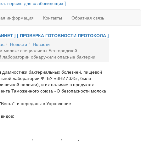
вкл. версию для слабовидящих ]
ная информация
Контакты
Обратная связь
ИНЕТ ]
[ ПРОВЕРКА ГОТОВНОСТИ ПРОТОКОЛА ]
ас
Новости
Новости
м молоке специалисты Белгородской
й лаборатории обнаружили опасные бактерии
 диагностики бактериальных болезней, пищевой
тельной лаборатории ФГБУ «ВНИИЗЖ», были
кишечной палочки), и их наличие в продуктах
амента Таможенного союза «О безопасности молока
Веста" и переданы в Управление
видов: