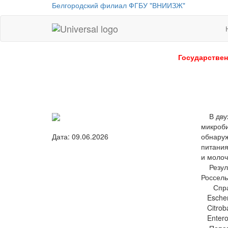
Белгородский филиал ФГБУ "ВНИИЗЖ"
Universal
-
go
Государствен
to
homepage
В двух 
микроби
обнаруж
Дата: 09.06.2026
питания
и молоч
Резуль
Россель
Справоч
Escheric
Citrobac
Enterob