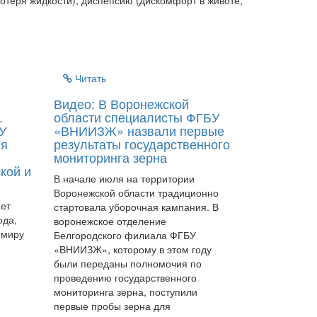
отеря жидкости), диспепсию (дискомфорт в животе,
Читать
Видео: В Воронежской
.
области специалисты ФГБУ
У
«ВНИИЗЖ» назвали первые
ия
результаты государственного
мониторинга зерна
кой и
В начале июля на территории
Воронежской области традиционно
ает
стартовала уборочная кампания. В
ода,
воронежское отделение
 миру
Белгородского филиала ФГБУ
«ВНИИЗЖ», которому в этом году
были переданы полномочия по
проведению государственного
мониторинга зерна, поступили
первые пробы зерна для