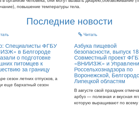
 организм человека, они могут вызвать диарею,обезвоживание (п
рчание), повышение температуры тела.
Последние новости
тать
Читать
о: Специалисты ФГБУ
Азбука пищевой
ИЗЖ» в Белгороде
безопасности, выпуск 18
азали о подготовке
Совместный проект ФГБ
шних питомцев к
«ВНИИЗЖ» и Управлен
шествию за границу
Россельхознадзора по
Воронежской, Белгородс
аре сезон летних отпусков, а
Липецкой областям
и еще бархатный сезон
В августе свой праздник отмеч
арбуз — полезная и вкусная яг
которую выращивают по всему