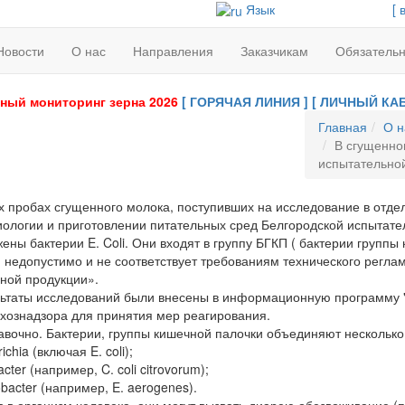
Язык
[ 
Новости
О нас
Направления
Заказчикам
Обязатель
ный мониторинг зерна 2026
[ ГОРЯЧАЯ ЛИНИЯ ]
[ ЛИЧНЫЙ КАБ
Главная
О н
В сгущенно
испытательно
пробах сгущенного молока, поступивших на исследование в отдел
ологии и приготовлении питательных сред Белгородской испыта
ены бактерии E. Coli. Они входят в группу БГКП ( бактерии группы 
 недопустимо и не соответствует требованиям технического регл
ной продукции».
таты исследований были внесены в информационную программу "
хознадзора для принятия мер реагирования.
но. Бактерии, группы кишечной палочки объединяют несколько 
hia (включая E. coli);
ter (например, C. coli citrovorum);
acter (например, E. aerogenes).