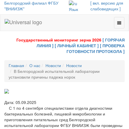
Белгородский филиал ФГБУ
[ вкл. версию для
"ВНИИЗЖ"
слабовидящих ]
Язык
Toggl
Universal
naviga
-
go
Государственный мониторинг зерна 2026
[ ГОРЯЧАЯ
to
ЛИНИЯ ]
[ ЛИЧНЫЙ КАБИНЕТ ]
[ ПРОВЕРКА
homepage
ГОТОВНОСТИ ПРОТОКОЛА ]
Главная
О нас
Новости
Новости
В Белгородской испытательной лаборатории
установили причины падежа норок
Дата: 05.09.2025
С 1 по 4 сентября специалистами отдела диагностики
бактериальных болезней, пищевой микробиологии и
приготовления питательных сред Белгородской
испытательной лаборатории ФГБУ ВНИИЗЖ были проведены