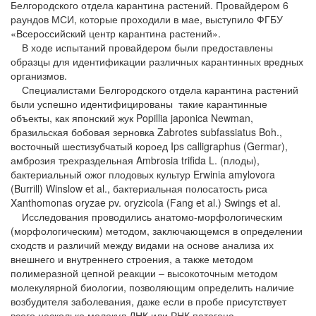
Белгородского отдела карантина растений. Провайдером 6
раундов МСИ, которые проходили в мае, выступило ФГБУ
«Всероссийский
центр карантина растений».
В ходе испытаний провайдером были предоставлены
образцы для идентификации различных карантинных вредных
организмов.
Специалистами Белгородского отдела карантина растений
были успешно идентифицированы такие карантинные
объекты, как японский жук Popillia
japonica
Newman,
бразильская бобовая зерновка Zabrotes subfassiatus Boh.,
восточный шестизубчатый короед Ips calligraphus (Germar),
амброзия трехраздельная Ambrosia trifida L. (плоды),
бактериальный ожог плодовых культур Erwinia amylovora
(Burrill) Winslow et al., бактериальная полосатость риса
Xanthomonas oryzae pv. oryzicola (Fang et al.) Swings et al.
Исследования проводились анатомо-морфологическим
(морфологическим) методом, заключающемся в определении
сходств и различий между видами на основе анализа их
внешнего и внутреннего строения, а также методом
полимеразной цепной реакции – высокоточным методом
молекулярной биологии, позволяющим определить наличие
возбудителя заболевания, даже если в пробе присутствует
всего несколько молекул ДНК или РНК патогена.