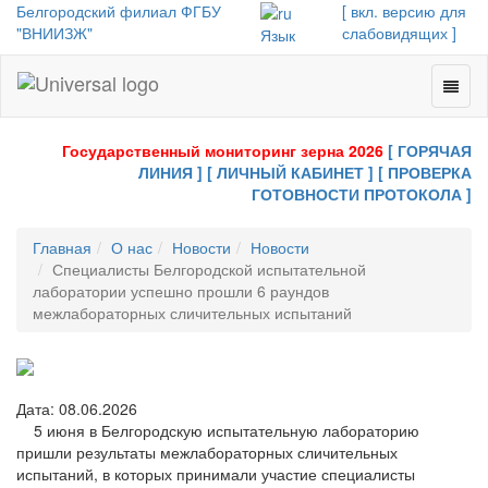
Белгородский филиал ФГБУ
[ вкл. версию для
"ВНИИЗЖ"
слабовидящих ]
Язык
Toggl
Universal
naviga
-
go
Государственный мониторинг зерна 2026
[ ГОРЯЧАЯ
to
ЛИНИЯ ]
[ ЛИЧНЫЙ КАБИНЕТ ]
[ ПРОВЕРКА
homepage
ГОТОВНОСТИ ПРОТОКОЛА ]
Главная
О нас
Новости
Новости
Специалисты Белгородской испытательной
лаборатории успешно прошли 6 раундов
межлабораторных сличительных испытаний
Дата: 08.06.2026
5 июня в Белгородскую испытательную лабораторию
пришли результаты межлабораторных сличительных
испытаний, в которых принимали участие специалисты