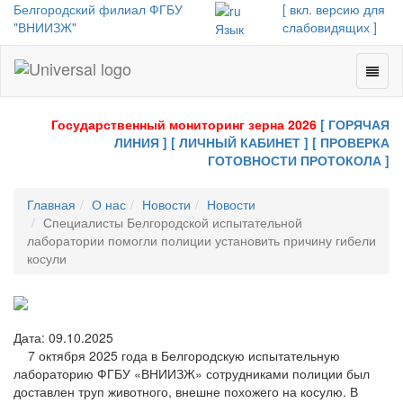
Белгородский филиал ФГБУ
[ вкл. версию для
"ВНИИЗЖ"
слабовидящих ]
Язык
Toggl
Universal
naviga
-
go
Государственный мониторинг зерна 2026
[ ГОРЯЧАЯ
to
ЛИНИЯ ]
[ ЛИЧНЫЙ КАБИНЕТ ]
[ ПРОВЕРКА
homepage
ГОТОВНОСТИ ПРОТОКОЛА ]
Главная
О нас
Новости
Новости
Специалисты Белгородской испытательной
лаборатории помогли полиции установить причину гибели
косули
Дата: 09.10.2025
7 октября 2025 года в Белгородскую испытательную
лабораторию ФГБУ «ВНИИЗЖ» сотрудниками полиции был
доставлен труп животного, внешне похожего на косулю. В