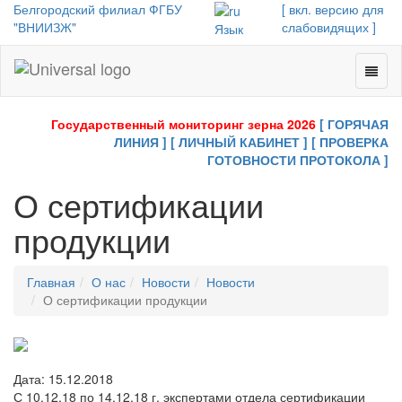
Белгородский филиал ФГБУ
[ вкл. версию для
"ВНИИЗЖ"
слабовидящих ]
Язык
Toggl
Universal
naviga
-
go
Государственный мониторинг зерна 2026
[ ГОРЯЧАЯ
to
ЛИНИЯ ]
[ ЛИЧНЫЙ КАБИНЕТ ]
[ ПРОВЕРКА
homepage
ГОТОВНОСТИ ПРОТОКОЛА ]
О сертификации
продукции
Главная
О нас
Новости
Новости
О сертификации продукции
Дата: 15.12.2018
С 10.12.18 по 14.12.18 г. экспертами отдела сертификации