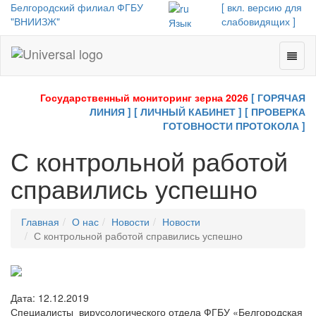
Белгородский филиал ФГБУ
[ вкл. версию для
"ВНИИЗЖ"
слабовидящих ]
Язык
Toggl
Universal
naviga
-
go
Государственный мониторинг зерна 2026
[ ГОРЯЧАЯ
to
ЛИНИЯ ]
[ ЛИЧНЫЙ КАБИНЕТ ]
[ ПРОВЕРКА
homepage
ГОТОВНОСТИ ПРОТОКОЛА ]
С контрольной работой
справились успешно
Главная
О нас
Новости
Новости
С контрольной работой справились успешно
Дата: 12.12.2019
Специалисты вирусологического отдела ФГБУ «Белгородская