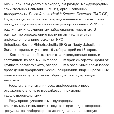
МВЛ» приняли участие в очередном раунде международных
сличительных
испытаний (МСИ), организованных
лабораторией
Dutch Animal Health Service, Deventer (R&D GD)
,
Нидерланды, официально аккредитованной в соответствии с
международными требованиями для организации МСИ по
различным инфекционным заболеваниям животных. В
раунде по определению наличия антител к вирусу
инфекционного ринотрахеита КРС
(Infectious Bovine Rhinotracheïtis (IBR) antibody detection in
Serum
)
приняли участие 19 лабораторий из 13 стран.
Контрольная работа включала исследование панели,
состоящей из восьми шифрованных проб сывороток крови от
крупного рогатого скота, отобранных в различные сроки после
проведения профилактической вакцинации, инфицированных
штаммами вируса, а также образцов, не содержащих
антитела.
Результаты испытаний всех шифрованных проб,
отраженные в отчете провайдера, признаны
удовлетворительными.
Регулярное участие в
международных
сличительных
испытаниях подтверждает
достоверность
результатов лабораторных исследований и высокую