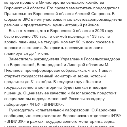
которое прошло в Министерства сельского хозяйства
Воронежской области. Его провел заместитель председателя
Правительства Воронежской области Алексей Сапронов. В
формате ВКС в нем участвовали сельхозтоваропроизводители
региона и представители администраций районов.
Было отмечено, что в Воронежской области в 2026 году
было посеяно 700 тыс. га озимой пшеницы и 133 тыс. га
яровой пшеницы, на текущий момент 90 % всех посевов в
хорошем состоянии. Завершить посевную кампанию
планируется до 1 июня.
Заместитель руководителя Управления Россельхознадзора
по Воронежской, Белгородской и Липецкой областям М.
Пчелинов проинформировал собравшихся, что с 1 июля
стартует государственный мониторинг зерна, который
продлится до 31 октября. В текущем году объектом
государственного мониторинга будет мягкая и твердая
пшеница. Оценивать ее качество и безопасность предстоит
специалистам подведомственной Россельхознадзору
лаборатории ФГБУ «ВНИИЗЖ».
Руководитель испытательной лаборатории О.Ларионова
сообщила, что специалистами Воронежского отделения ФГБУ
«ВНИИЗЖ» в рамках государственного мониторинга зерна
нового урожая предстоит обследовать более 4 миллионов