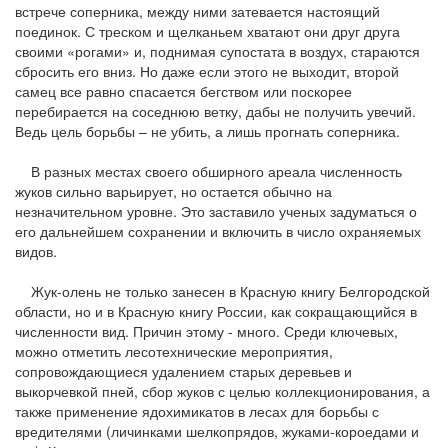
встрече соперника, между ними затевается настоящий
поединок. С треском и щелканьем хватают они друг друга
своими «рогами» и, поднимая супостата в воздух, стараются
сбросить его вниз. Но даже если этого не выходит, второй
самец все равно спасается бегством или поскорее
перебирается на соседнюю ветку, дабы не получить увечий.
Ведь цель борьбы – не убить, а лишь прогнать соперника.
В разных местах своего обширного ареала численность
жуков сильно варьирует, но остается обычно на
незначительном уровне. Это заставило ученых задуматься о
его дальнейшем сохранении и включить в число охраняемых
видов.
Жук-олень не только занесен в Красную книгу Белгородской
области, но и в Красную книгу России, как
сокращающийся в
численности вид. Причин этому - много. Среди ключевых,
можно отметить лесотехнические мероприятия,
сопровождающиеся удалением старых деревьев и
выкорчевкой пней, сбор жуков с целью коллекционирования, а
также применение ядохимикатов в лесах для борьбы с
вредителями (личинками шелкопрядов, жуками-короедами и