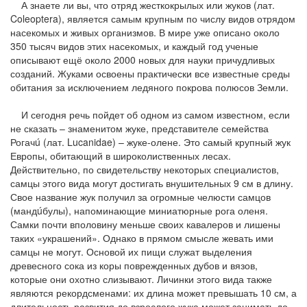
А знаете ли вы, что отряд жесткокрылых или жуков (лат.
Coleoptera), является самым крупным по числу видов отрядом
насекомых и живых организмов. В мире уже описано около
350 тысяч видов этих насекомых, и каждый год ученые
описывают ещё около 2000 новых для науки причудливых
созданий. Жуками освоены практически все известные среды
обитания за исключением ледяного покрова полюсов Земли.
И сегодня речь пойдет об одном из самом известном, если
не сказать – знаменитом жуке, представителе семейства
Рогачú (лат. Lucanidae) – жуке-олене. Это самый крупный жук
Европы, обитающий в широколиственных лесах.
Действительно, по свидетельству некоторых специалистов,
самцы этого вида могут достигать внушительных 9 см в длину.
Свое название жук получил за огромные челюсти самцов
(мандúбулы), напоминающие миниатюрные рога оленя.
Самки почти вполовину меньше своих кавалеров и лишены
таких «украшений». Однако в прямом смысле жевать ими
самцы не могут. Основой их пищи служат выделения
древесного сока из коры поврежденных дубов и вязов,
которые они охотно слизывают. Личинки этого вида также
являются рекордсменами: их длина может превышать 10 см, а
длительность развития до взрослого жука может занимать до