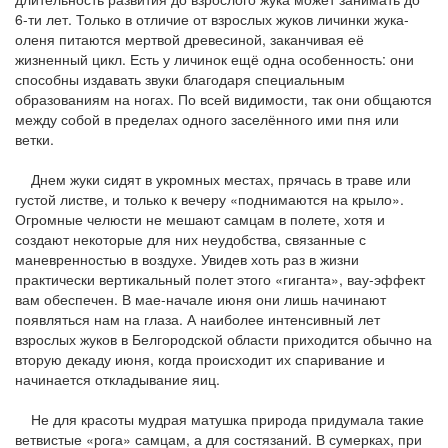
6-ти лет. Только в отличие от взрослых жуков личинки жука-
оленя питаются мертвой древесиной, заканчивая её
жизненный цикл. Есть у личинок ещё одна особенность: они
способны издавать звуки благодаря специальным
образованиям на ногах. По всей видимости, так они общаются
между собой в пределах одного заселённого ими пня или
ветки.
Днем жуки сидят в укромных местах, прячась в траве или
густой листве, и только к вечеру «поднимаются на крыло».
Огромные челюсти не мешают самцам в полете, хотя и
создают некоторые для них неудобства, связанные с
маневренностью в воздухе. Увидев хоть раз в жизни
практически вертикальный полет этого «гиганта», вау-эффект
вам обеспечен. В мае-начале июня они лишь начинают
появляться нам на глаза. А
наиболее интенсивный лет
взрослых жуков в Белгородской области приходится обычно на
вторую декаду июня, когда происходит их спаривание и
начинается откладывание яиц.
Не для красоты мудрая матушка природа придумала такие
ветвистые «рога» самцам, а для состязаний. В сумерках, при