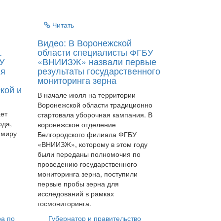
Читать
Видео: В Воронежской
.
области специалисты ФГБУ
У
«ВНИИЗЖ» назвали первые
ия
результаты государственного
мониторинга зерна
кой и
В начале июля на территории
Воронежской области традиционно
ает
стартовала уборочная кампания. В
ода,
воронежское отделение
 миру
Белгородского филиала ФГБУ
«ВНИИЗЖ», которому в этом году
были переданы полномочия по
проведению государственного
мониторинга зерна, поступили
первые пробы зерна для
исследований в рамках
госмониторинга.
ра по
Губернатор и правительство