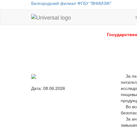
Белгородский филиал ФГБУ "ВНИИЗЖ"
Universal
-
go
Государствен
to
homepage
За пер
питател
исследо
Дата: 08.06.2026
пищевых
продукц
Во все
безопас
За анал
завыше