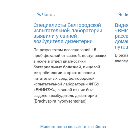
Читать
Чи
Специалисты Белгородской
Виде
испытательной лаборатории
«ВНИ
выявили у свиней
расск
возбудителя дизентерии
дома
путе
По результатам исследований 15
В разг
проб фекалий от свиней, поступивших
вперед
в июле в отдел диагностики
бактериальных болезней, пищевой
микробиологии и приготовлении
питательных сред Белгородской
испытательной лаборатории ФГБУ
«ВНИИЗЖ», в одной из них был
выделен возбудитель дизентерии
(Brachyspira hyodysenteriae)
Министерство сельского хозяйства