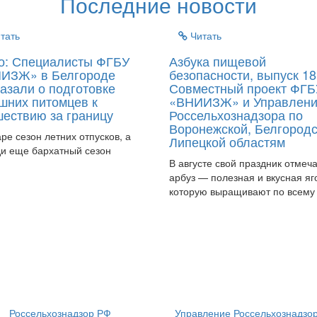
Последние новости
тать
Читать
о: Специалисты ФГБУ
Азбука пищевой
ИЗЖ» в Белгороде
безопасности, выпуск 18
азали о подготовке
Совместный проект ФГБ
шних питомцев к
«ВНИИЗЖ» и Управлен
шествию за границу
Россельхознадзора по
Воронежской, Белгородс
аре сезон летних отпусков, а
Липецкой областям
и еще бархатный сезон
В августе свой праздник отмеч
арбуз — полезная и вкусная яг
которую выращивают по всему
Россельхознадзор РФ
Управление Россельхознадзо