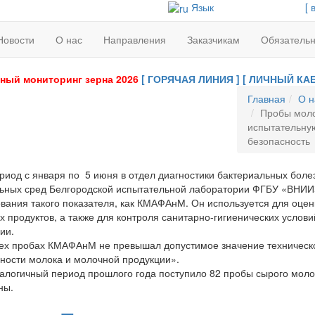
Язык
[ 
Новости
О нас
Направления
Заказчикам
Обязатель
ный мониторинг зерна 2026
[ ГОРЯЧАЯ ЛИНИЯ ]
[ ЛИЧНЫЙ КАБ
Главная
О н
Пробы моло
испытательную
безопасность
иод с января по 5 июня
в отдел диагностики бактериальных боле
ьных сред Белгородской испытательной лаборатории ФГБУ «ВНИИ
вания такого показателя, как КМАФАнМ. Он
используется для оцен
 продуктов, а также для контроля санитарно-гигиенических услови
ии.
х пробах КМАФАнМ не превышал допустимое значение техническо
ности молока и молочной продукции».
огичный период прошлого года поступило 82 пробы сырого молоко
ны.