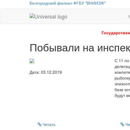
Белгородский филиал ФГБУ "ВНИИЗЖ"
Universal
-
go
Государствен
to
Побывали на инспек
homepage
С 11 по
делегац
компете
Дата: 03.12.2019
рыбопер
эпизоот
базе ко
будут в
Читать
Чи