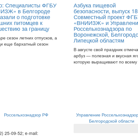
о: Специалисты ФГБУ
Азбука пищевой
ИЗЖ» в Белгороде
безопасности, выпуск 18
азали о подготовке
Совместный проект ФГБ
шних питомцев к
«ВНИИЗЖ» и Управлен
шествию за границу
Россельхознадзора по
Воронежской, Белгородс
аре сезон летних отпусков, а
Липецкой областям
и еще бархатный сезон
В августе свой праздник отмеч
арбуз — полезная и вкусная яг
которую выращивают по всему
Россельхознадзор РФ
Управление Россельхознадзо
Белгородской области
2) 25-09-52; e-mail: