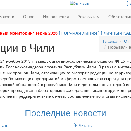
Язык
[ 
Новости
О нас
Направления
Заказчикам
Обязатель
ный мониторинг зерна 2026
[ ГОРЯЧАЯ ЛИНИЯ ]
[ ЛИЧНЫЙ КАБ
Главная
О н
ции в Чили
Побывали н
 21 ноября 2019 г. заведующая вирусологическим отделом ФГБУ «
ии Россельхознадзора посетила Республику Чили. В рамках инспе
нтных органов Чили, отвечающих за экспорт продукции на террито
ерабатывающих предприятий и ферм-поставщиков сырья для прои
ической обстановкой в республике Чили и деятельностью одной из
торой проводятся лабораторные исследования экспортируемой про
ключены предварительные отчеты, составленные по итогам инспекц
Последние новости
тать
Читать