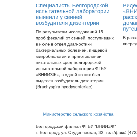
Специалисты Белгородской
Виде
испытательной лаборатории
«ВНИ
выявили у свиней
расск
возбудителя дизентерии
дома
путе
По результатам исследований 15
В разг
проб фекалий от свиней, поступивших
вперед
в июле в отдел диагностики
бактериальных болезней, пищевой
микробиологии и приготовлении
питательных сред Белгородской
испытательной лаборатории ФГБУ
«ВНИИЗЖ», в одной из них был
выделен возбудитель дизентерии
(Brachyspira hyodysenteriae)
Министерство сельского хозяйства
Белгородский филиал ФГБУ "ВНИИЗЖ"
г. Белгород, ул. Студенческая, 32; тел./факс: (472