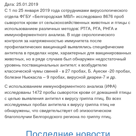
Дата: 25.01.2019
С 1 по 25 января 2019 года сотрудниками вирусологического
отдела ФГБУ «Белгородская МВЛ» исследовано 8676 проб
сывороток крови от сельскохозяйственных животных и птицы с
использованием различных методов: РТГА, РГА, РНГА и
иммуноферментного анализа. В ходе серологического
контроля за напряженностью иммунитета после
профилактических вакцинаций выявлялись специфические
антитела в пределах норм, характерных для вакцинированных
животных, но в ряде случаев был обнаружен недостаточный
уровень поствакцинальных антител: к возбудителю
классической чумы свиней - в 27 пробах, Б. Ауески -20 пробах,
болезни Ньюкасла – 9 пробах, вирусной диареи-7 и др.
С использованием иммуноферментного анализа (ИФА)
исследованы 1472 пробы сывороток крови от домашней птицы
с целью выявления антител к вирусу гриппа птиц. Во всех
исследуемых пробах антитела к вирусу гриппа птиц не
обнаружены, что свидетельствует об эпизоотическом
благополучии Белгородского региона по гриппу птиц.
Последние новости