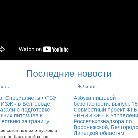
Последние новости
тать
Читать
о: Специалисты ФГБУ
Азбука пищевой
ИЗЖ» в Белгороде
безопасности, выпуск 18
азали о подготовке
Совместный проект ФГБ
шних питомцев к
«ВНИИЗЖ» и Управлен
шествию за границу
Россельхознадзора по
Воронежской, Белгородс
аре сезон летних отпусков, а
Липецкой областям
и еще бархатный сезон