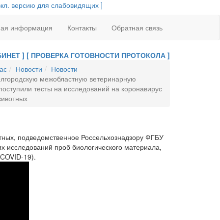
вкл. версию для слабовидящих ]
ная информация
Контакты
Обратная связь
ИНЕТ ]
[ ПРОВЕРКА ГОТОВНОСТИ ПРОТОКОЛА ]
ас
Новости
Новости
елгородскую межобластную ветеринарную
оступили тесты на исследований на коронавирус
животных
тных, подведомственное Россельхознадзору ФГБУ
х исследований проб биологического материала,
COVID-19).