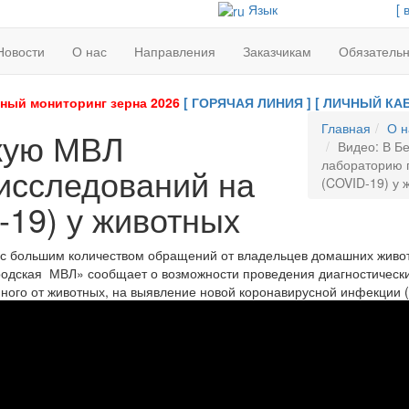
Язык
[ 
Новости
О нас
Направления
Заказчикам
Обязатель
ный мониторинг зерна 2026
[ ГОРЯЧАЯ ЛИНИЯ ]
[ ЛИЧНЫЙ КАБ
Главная
О н
скую МВЛ
Видео: В Б
лабораторию п
 исследований на
(COVID-19) у 
-19) у животных
 с большим количеством обращений от владельцев домашних живо
одская МВЛ» сообщает о возможности проведения диагностически
ного от животных, на выявление новой коронавирусной инфекции (