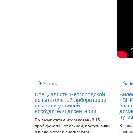
Читать
Чи
Специалисты Белгородской
Виде
испытательной лаборатории
«ВНИ
выявили у свиней
расск
возбудителя дизентерии
дома
путе
По результатам исследований 15
В разг
проб фекалий от свиней, поступивших
вперед
в июле в отдел диагностики