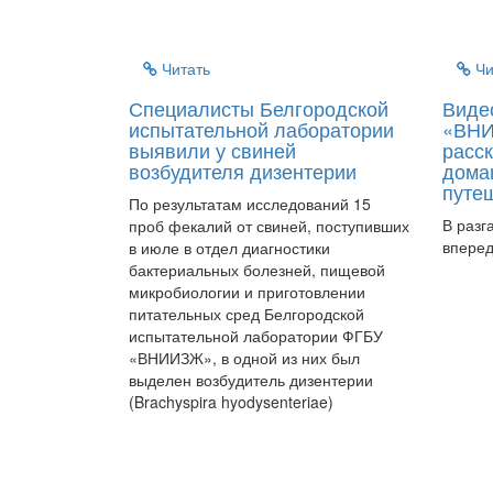
Читать
Чи
Специалисты Белгородской
Виде
испытательной лаборатории
«ВНИ
выявили у свиней
расск
возбудителя дизентерии
дома
путе
По результатам исследований 15
В разг
проб фекалий от свиней, поступивших
вперед
в июле в отдел диагностики
бактериальных болезней, пищевой
микробиологии и приготовлении
питательных сред Белгородской
испытательной лаборатории ФГБУ
«ВНИИЗЖ», в одной из них был
выделен возбудитель дизентерии
(Brachyspira hyodysenteriae)