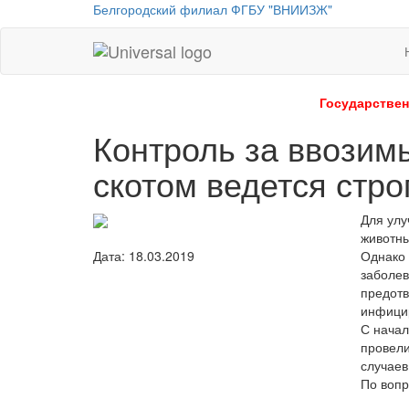
Белгородский филиал ФГБУ "ВНИИЗЖ"
Universal
-
go
Государствен
to
Контроль за ввозим
homepage
скотом ведется стро
Для улу
животны
Однако 
Дата: 18.03.2019
заболев
предотв
инфицир
С начал
провели
случаев
По вопр