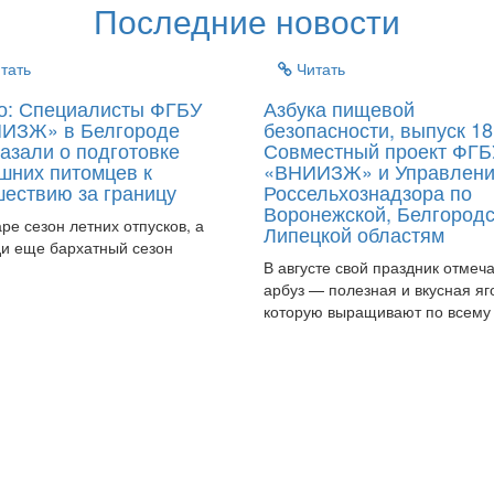
Последние новости
тать
Читать
о: Специалисты ФГБУ
Азбука пищевой
ИЗЖ» в Белгороде
безопасности, выпуск 18
азали о подготовке
Совместный проект ФГБ
шних питомцев к
«ВНИИЗЖ» и Управлен
шествию за границу
Россельхознадзора по
Воронежской, Белгородс
аре сезон летних отпусков, а
Липецкой областям
и еще бархатный сезон
В августе свой праздник отмеч
арбуз — полезная и вкусная яг
которую выращивают по всему