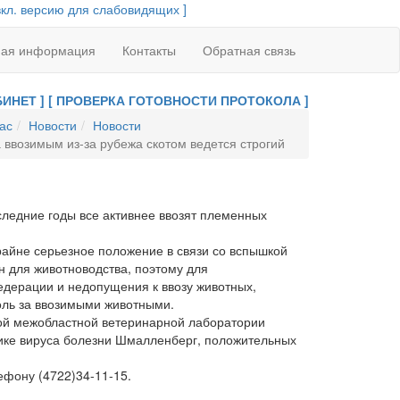
вкл. версию для слабовидящих ]
ная информация
Контакты
Обратная связь
ИНЕТ ]
[ ПРОВЕРКА ГОТОВНОСТИ ПРОТОКОЛА ]
ас
Новости
Новости
 ввозимым из-за рубежа скотом ведется строгий
следние годы все активнее ввозят племенных
райне серьезное положение в связи со вспышкой
 для животноводства, поэтому для
дерации и недопущения к ввозу животных,
оль за ввозимыми животными.
кой межобластной ветеринарной лаборатории
тике вируса болезни Шмалленберг, положительных
фону (4722)34-11-15.