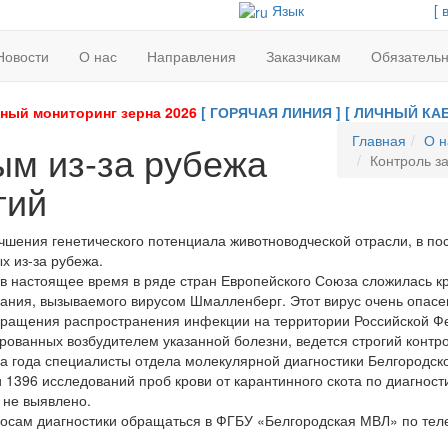
Язык
[ 
Новости
О нас
Направления
Заказчикам
Обязатель
ный мониторинг зерна 2026
[ ГОРЯЧАЯ ЛИНИЯ ]
[ ЛИЧНЫЙ КАБ
Главная
О н
ым из-за рубежа
Контроль за
гий
чшения генетического потенциала животноводческой отрасли, в по
х из-за рубежа.
в настоящее время в ряде стран Европейского Союза сложилась к
ания, вызываемого вирусом Шмалленберг. Этот вирус очень опасен
ращения распространения инфекции на территории Российской Фе
ованных возбудителем указанной болезни, ведется строгий контр
а года специалисты отдела молекулярной диагностики Белгородс
 1396 исследований проб крови от карантинного скота по диагнос
 не выявлено.
осам диагностики обращаться в ФГБУ «Белгородская МВЛ» по теле