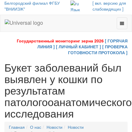
Белгородский филиал ФГБУ
[ вкл. версию для
"ВНИИЗЖ"
слабовидящих ]
Язык
Toggl
Universal
naviga
-
go
Государственный мониторинг зерна 2026
[ ГОРЯЧАЯ
to
ЛИНИЯ ]
[ ЛИЧНЫЙ КАБИНЕТ ]
[ ПРОВЕРКА
homepage
ГОТОВНОСТИ ПРОТОКОЛА ]
Букет заболеваний был
выявлен у кошки по
результатам
патологооанатомического
исследования
Главная
О нас
Новости
Новости