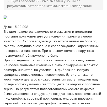
Букет заболеваний был выявлен у кошки по
результатам патологооанатомического исследования
Дата: 15.02.2021
В отдел патологоанатомического вскрытия и гистологии
поступил труп кошки для установления причины смерти
животного. Со слов владельца, животное ничем не болело,
смерть наступила внезапно и сопровождалась агрессивным
поведением животного. При внешнем осмотре наружных
повреждений обнаружено не было.
При проведении патологооанатомического исследования
наиболее значимые изменения были обнаружены в почках:
размеры значительно увеличены, фиброзная капсула
сращена с поверхностью, поверхность бугристая, желто-
коричневого цвета со множественными выступающими над
поверхностью узелками желтого цвета размером с просяное
зерно.
По результатам патологоанатомического вскрытия
было установлены следующие патдиагнозы: апостематозный
пиелонефрит, серозный перикардит, очаговая пневмония,
серозный панкреатит, дистрофия печени, септическая