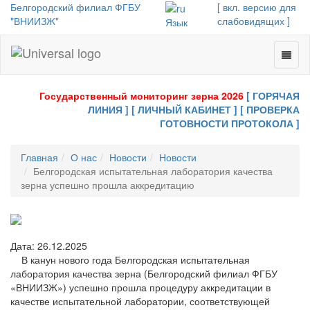
Белгородский филиал ФГБУ
[ вкл. версию для
"ВНИИЗЖ"
слабовидящих ]
Язык
Toggl
Universal
naviga
-
go
Государственный мониторинг зерна 2026
[ ГОРЯЧАЯ
to
ЛИНИЯ ]
[ ЛИЧНЫЙ КАБИНЕТ ]
[ ПРОВЕРКА
homepage
ГОТОВНОСТИ ПРОТОКОЛА ]
Главная
О нас
Новости
Новости
Белгородская испытательная лаборатория качества
зерна успешно прошла аккредитацию
Дата: 26.12.2025
В канун нового года Белгородская испытательная
лаборатория качества зерна (Белгородский филиал ФГБУ
«ВНИИЗЖ») успешно прошла процедуру аккредитации в
качестве испытательной лаборатории, соответствующей