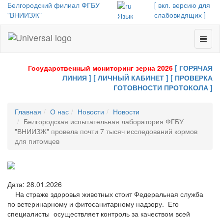
Белгородский филиал ФГБУ
[ вкл. версию для
"ВНИИЗЖ"
слабовидящих ]
Язык
Toggl
Universal
naviga
-
go
Государственный мониторинг зерна 2026
[ ГОРЯЧАЯ
to
ЛИНИЯ ]
[ ЛИЧНЫЙ КАБИНЕТ ]
[ ПРОВЕРКА
homepage
ГОТОВНОСТИ ПРОТОКОЛА ]
Главная
О нас
Новости
Новости
Белгородская испытательная лаборатория ФГБУ
"ВНИИЗЖ" провела почти 7 тысяч исследований кормов
для питомцев
Дата: 28.01.2026
На страже здоровья животных стоит Федеральная служба
по ветеринарному и фитосанитарному надзору. Его
специалисты осуществляет контроль за качеством всей