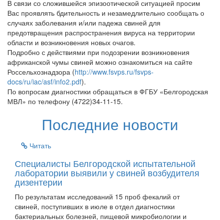
В связи со сложившейся эпизоотической ситуацией просим
Вас проявлять бдительность и незамедлительно сообщать о
случаях заболевания и/или падежа свиней для
предотвращения распространения вируса на территории
области и возникновения новых очагов.
Подробно с действиями при подозрении возникновения
африканской чумы свиней можно ознакомиться на сайте
Россельхознадзора (
http://www.fsvps.ru/fsvps-
docs/ru/iac/asf/info2.pdf
).
По вопросам диагностики обращаться в ФГБУ «Белгородская
МВЛ» по телефону (4722)34-11-15.
Последние новости
Читать
Специалисты Белгородской испытательной
лаборатории выявили у свиней возбудителя
дизентерии
По результатам исследований 15 проб фекалий от
свиней, поступивших в июле в отдел диагностики
бактериальных болезней, пищевой микробиологии и