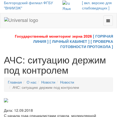
Белгородский филиал ФГБУ
[ вкл. версию для
"ВНИИЗЖ"
слабовидящих ]
Язык
Toggl
Universal
naviga
-
go
Государственный мониторинг зерна 2026
[ ГОРЯЧАЯ
to
ЛИНИЯ ]
[ ЛИЧНЫЙ КАБИНЕТ ]
[ ПРОВЕРКА
homepage
ГОТОВНОСТИ ПРОТОКОЛА ]
АЧС: ситуацию держим
под контролем
Главная
О нас
Новости
Новости
АЧС: ситуацию держим под контролем
Дата: 12.09.2018
С начала года специалистами отдела молекулярной